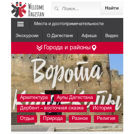
Места и достопримечательности
Экскурсии
О Дагестане
Афиша
Видео
Города и районы
Ворота
Кала-Капы
Архитектура
Аулы Дагестана
Дербент – восточная сказка
История
Отдых
Природа
Разное
Религия