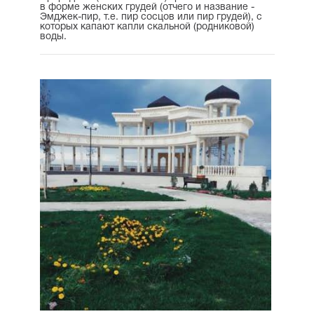
в форме женских грудей (отчего и название -
Эмджек-пир, т.е. пир сосцов или пир грудей), с
которых капают капли скальной (родниковой)
воды.