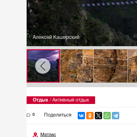
Алексей Каширский
Отдых
/
Активный отдых
0
Поделиться
Матлас