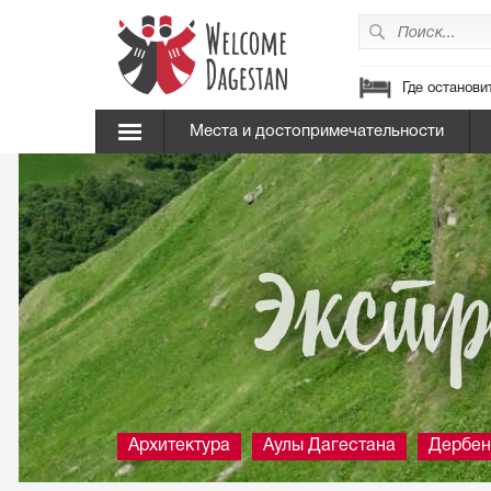
Где останови
Места и достопримечательности
Экстр
Архитектура
Аулы Дагестана
Дербен