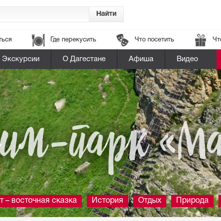
ться
Где перекусить
Что посетить
Чт
Экскурсии
О Дагестане
Афиша
Видео
им-парк «М
т – восточная сказка
История
Отдых
Природа