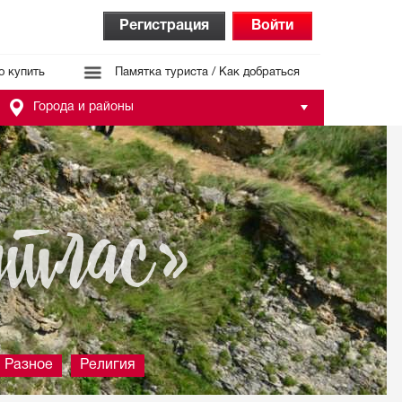
Регистрация
Войти
о купить
Памятка туриста / Как добраться
Города и районы
атлас»
Разное
Религия