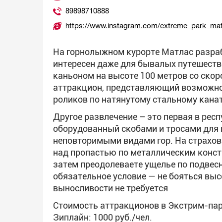
89898710888
https://www.instagram.com/extreme_park_mat
На горнолыжном курорте Матлас разра
интересен даже для бывалых путешеств
каньоном на высоте 100 метров со скор
аттракцион, представляющий возможно
роликов по натянутому стальному канат
Другое развлечение – это первая в рес
оборудованный скобами и тросами для
неповторимыми видами гор. На страхов
над пропастью по металлическим конст
затем преодолеваете ущелье по подвесн
обязательное условие — не бояться вы
выносливости не требуется
Стоимость аттракционов в Экстрим-пар
Зиплайн: 1000 руб./чел.