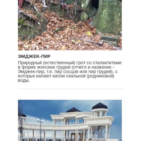
ЭМДЖЕК-ПИР
Природный (естественный) грот со сталактитами
в форме женских грудей (отчего и название -
Эмджек-пир, т.е. пир сосцов или пир грудей), с
которых капают капли скальной (родниковой)
воды.