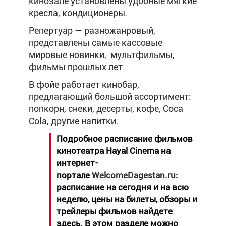
кинозале установлены удобные мягкие
кресла, кондиционеры.
Репертуар — разножанровый,
представлены самые кассовые
мировые новинки, мультфильмы,
фильмы прошлых лет.
В фойе работает кинобар,
предлагающий большой ассортимент:
попкорн, снеки, десерты, кофе, Cоса
Cola, другие напитки.
Подробное
расписание фильмов
кинотеатра Hayal Cinema
на
интернет-
портале
WelcomeDagestan.ru
:
расписание на сегодня и на всю
неделю, цены на билеты, обзоры и
трейлеры фильмов найдете
здесь. В этом разделе можно