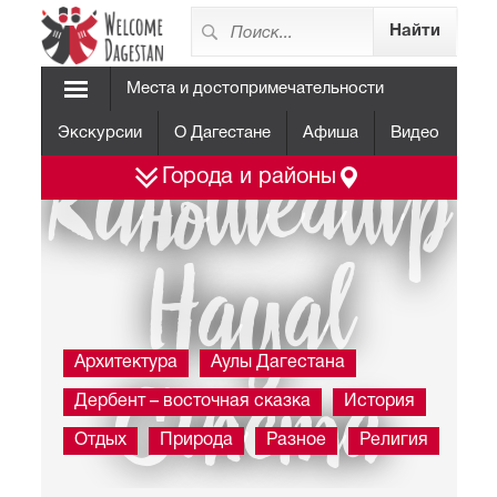
Места и достопримечательности
Экскурсии
О Дагестане
Афиша
Видео
Кинотеатр
Города и районы
Hayal
Архитектура
Аулы Дагестана
Cinema
Дербент – восточная сказка
История
Отдых
Природа
Разное
Религия