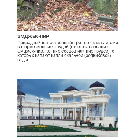
ЭМДЖЕК-ПИР
Природный (естественный) грот со сталактитами
в форме женских грудей (отчего и название -
Эмджек-пир, т.е. пир сосцов или пир грудей), с
которых капают капли скальной (родниковой)
воды.