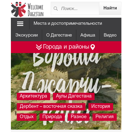
Места и достопримечательности
Экскурсии
О Дагестане
Афиша
Видео
Ворота
Города и районы
Джарчи-
Архитектура
Аулы Дагестана
капы
Дербент – восточная сказка
История
Отдых
Природа
Разное
Религия