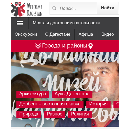
Места и достопримечательности
Экскурсии
О Дагестане
Афиша
Видео
Домашний
Города и районы
музей
Архитектура
Аулы Дагестана
Кадиалиевы
Дербент – восточная сказка
История
Отды
Природа
Разное
Религия