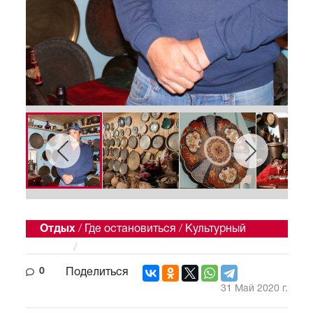
Отдых
/
Где остановиться
/
Культурный
отдых
/
Семейный отдых
0
Поделиться
31 Май 2020 г.