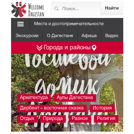
Места и достопримечательности
Экскурсии
О Дагестане
Афиша
Видео
Гостевой
Города и районы
домик
Архитектура
Аулы Дагестана
Аракани
Дербент – восточная сказка
История
Отдых
Природа
Разное
Религия