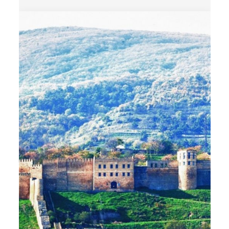
капы
Дербент – восточная сказка
История
Отдых
Природа
Разное
Религия