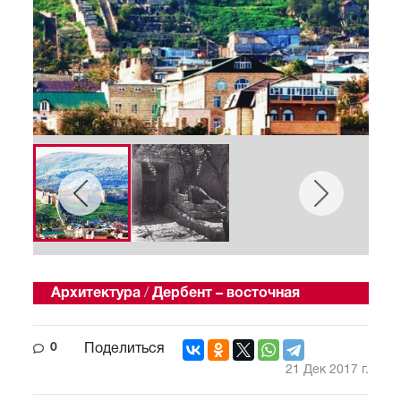
Архитектура
/
Дербент – восточная
сказка
0
Поделиться
21 Дек 2017 г.