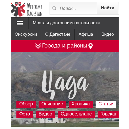
Места и достопримечательности
Экскурсии
О Дагестане
Афиша
Видео
Города и районы
Цада
Обзор
Описание
Хроника
Статьи
Фото
Видео
Односельчане
Годекан