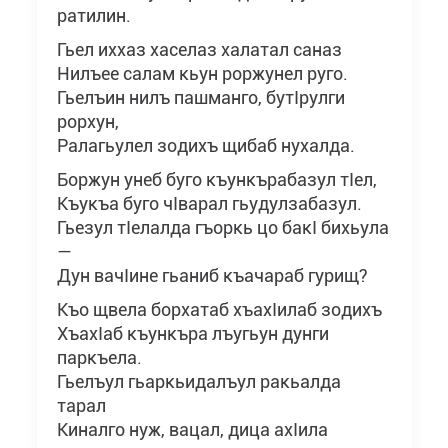
ратилин.
Гьел иххаз хаселаз халатал саназ
Нилъее салам кьун роржунел руго.
Гьелъин нилъ пашманго, бутIрулги
рорхун,
Ралагьулел зодихъ щибаб нухалда.
Боржун унеб буго къункърабазул тIел,
Къукъа буго чIварал гьудулзабазул.
Гьезул тIелалда гъоркь цо бакI бихьула
—
Дун вачIине гьаниб къачараб гурищ?
Къо щвела борхатаб хъахIилаб зодихъ
ХъахIаб къункъра лъугьун дунги
паркъела.
Гьелъул гьаркьидалъул ракьалда
тарал
Киналго нуж, вацал, дица ахIила