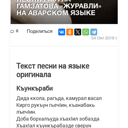
ГАМЗАТОВА «ЖУРАВЛИ»
НА АВАРСКОМ ЯЗЫКЕ
0
Поделиться
04 Окт 2019 г.
Текст песни на языке
оригинала
Къункъраби
Дида ккола, рагъда, камурал васал
Кирго рукъун гьечIин, къанабакь
лъечIин.
Доба борхалъуда хъахIил зобазда
ХъахIал къункърабазде сверун