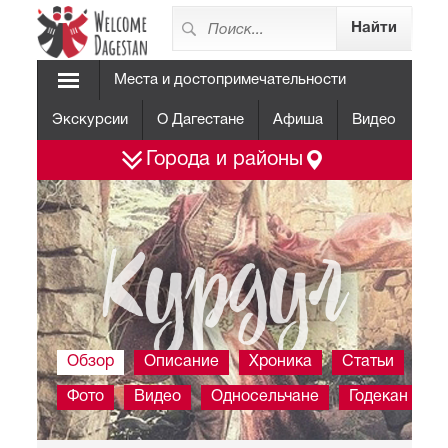
Места и достопримечательности
Экскурсии
О Дагестане
Афиша
Видео
Города и районы
Курдул
Обзор
Описание
Хроника
Статьи
Фото
Видео
Односельчане
Годекан