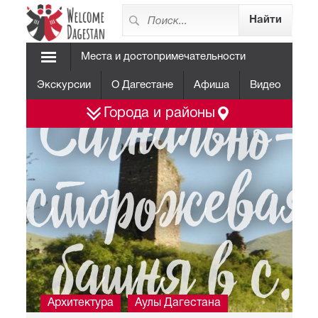
Места и достопримечательности
Экскурсии
О Дагестане
Афиша
Видео
Сигнально-
Города и районы
сторожевая
башня в с.
Архитектура
Аулы Дагестана