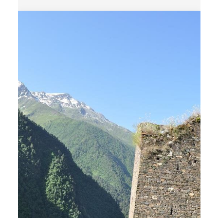
Хо-Чох
Дербент – восточная сказка
История
Отдых
Природа
Разное
Религия