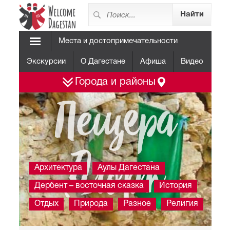
Места и достопримечательности
Экскурсии
О Дагестане
Афиша
Видео
Города и районы
Пещера
Дюрк
Архитектура
Аулы Дагестана
Дербент – восточная сказка
История
Отдых
Природа
Разное
Религия