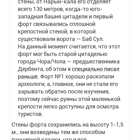
стены, от Нарын-кала его отделяет
всего 130 метров, когда-то юго-
западная башня цитадели и первый
форт связывались сплошной
крепостной стеной, в которой
существовали ворота — Баб Сул.
На данный момент считается, что этот
форт мог быть старой цитаделью
города Чора/Чола — предшественника
Дербента, об этом я
специально писал
раньше.
Форт №1 хорошо раскопали
археологи, а, главное, они не стали его
зарывать обратно после изучения,
поэтому сейчас руины этой маленькой
крепости легко доступны для осмотра
туристов.
Стены форта сохранились на высоту 1-1,5
м., они возведены тем же способом
панцирной кладки, что и вся