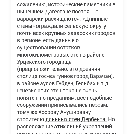
сожалению, исторические памятники в
нынешнем Дагестане постоянно
варварски расхищаются. «Длинные
стены» ограждали сельскую округу
почти всех крупных хазарских городов
в регионе, есть данные о
существовании остатков
многокилометровых стен в районе
Урцекского городища
(предположительно, это древняя
столица гос-ва гуннов город Варачан),
в районе аулов Губден, Гельбах и т.д.
Генезис этих стен пока не очень
понятен, по преданиям, все подобные
сооружений приписывались персам,
тому же Хосрову Ануширвану —
строителю
длинных стен Дербента.
Но
расположение этих линий укреплений
вокруг хазарских городов, как правило,