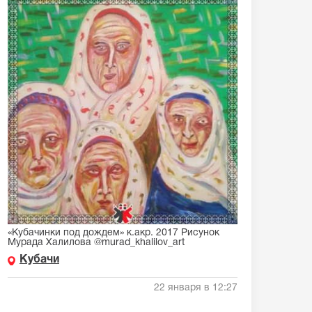
«Кубачинки под дождем» к.акр. 2017 Рисунок
Мурада Халилова @murad_khalilov_art
Кубачи
22 января в 12:27