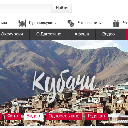
ться
Где перекусить
Что посетить
Чт
Экскурсии
О Дагестане
Афиша
Видео
Кубачи
Фото
Видео
Односельчане
Годекан