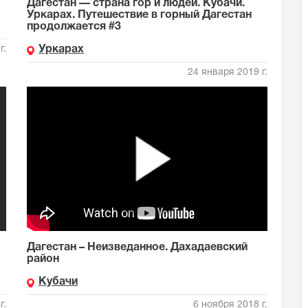
Дагестан — страна гор и людей. Кубачи.
Уркарах. Путешествие в горный Дагестан
продолжается #3
г.
Уркарах
24 января 2019 г.
Дагестан – Неизведанное. Дахадаевский
район
Кубачи
г.
6 ноября 2018 г.