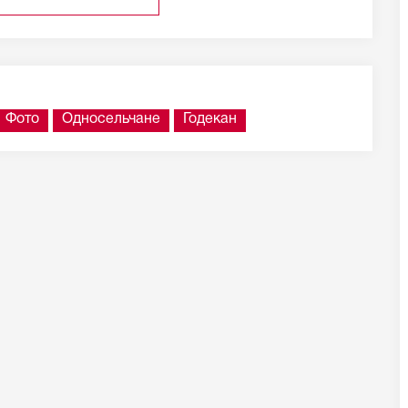
Фото
Односельчане
Годекан