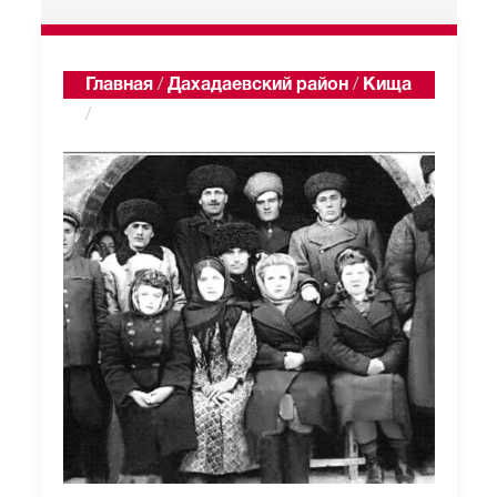
Главная
/
Дахадаевский район
/
Кища
/
Статьи