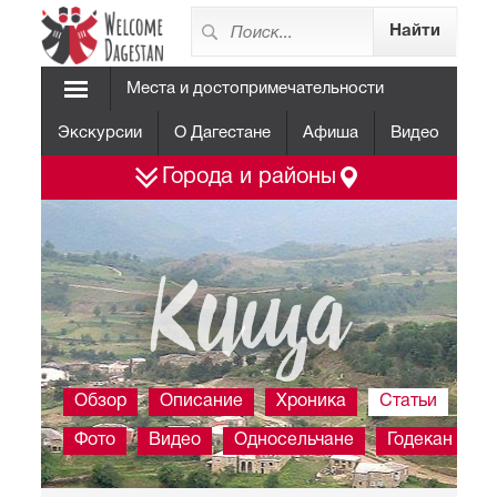
Места и достопримечательности
Экскурсии
О Дагестане
Афиша
Видео
Города и районы
Кища
Обзор
Описание
Хроника
Статьи
Фото
Видео
Односельчане
Годекан