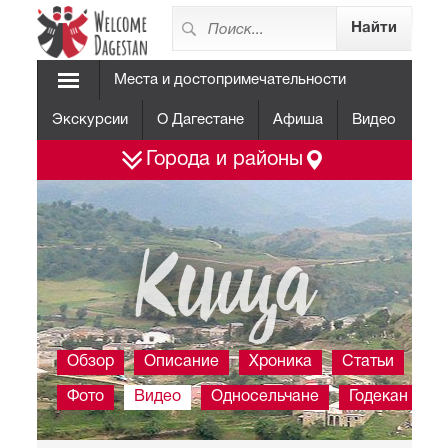
Места и достопримечательности
Экскурсии
О Дагестане
Афиша
Видео
Города и районы
Кища
Обзор
Описание
Хроника
Статьи
Фото
Видео
Односельчане
Годекан