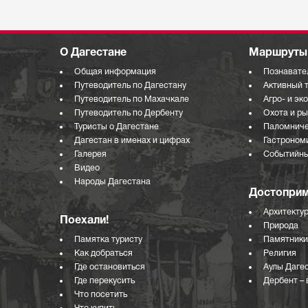
О Дагестане
Маршруты 
Общая информация
Познавате
Путеводитель по Дагестану
Активный 
Путеводитель по Махачкале
Агро- и эк
Путеводитель по Дербенту
Охота и р
Туристы о Дагестане
Паломниче
Дагестан в именах и цифрах
Гастроном
Галерея
Событийны
Видео
Народы Дагестана
Достоприм
Архитекту
Поехали!
Природа
Памятка туристу
Памятники
Как добраться
Религия
Где остановиться
Аулы Даге
Где перекусить
Дербент – 
Что посетить