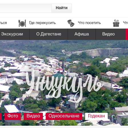
ться
Где перекусить
Что посетить
Чт
Экскурсии
О Дагестане
Афиша
Видео
Унцукуль
Фото
Видео
Односельчане
Годекан