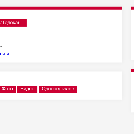
/
Годекан
е 100 из 1 285 сообщений
.
ться
Фото
Видео
Односельчане