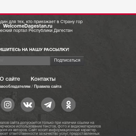
дин для тех, кто приезжает в Страну гор
WelcomeDagestan.ru
ческий портал Республики Дагестан
ИШИТЕСЬ НА НАШУ РАССЫЛКУ!
О сайте
Контакты
авообладателям
/
Правила сайта
алов сайта допускается только при наличии ссылки на
мерческое использование текстов, фото и видеоматериалов
асия их авторов. Сайт носит информационный характер.
есет ответственности за качество услуг, предоставленных