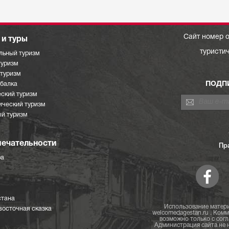
Сайт номер о
и туры
туристи
льный туризм
туризм
отуризм
ПОДП
ыбалка
ский туризм
ический туризм
й туризм
ечательности
Пр
ра
стана
Использование матери
восточная сказка
welcomedagestan.ru . Ком
возможно только с согл
Администрация сайта не н