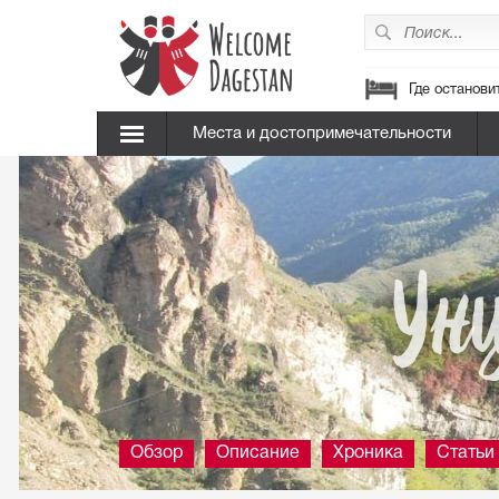
Где останови
Места и достопримечательности
Ун
Обзор
Описание
Хроника
Статьи