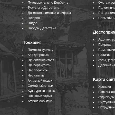
Путеводитель по Дербенту
Охота и р
Туристы о Дагестане
Паломниче
Дагестан в именах и цифрах
Гастроном
Галерея
Событийны
Видео
Народы Дагестана
Достоприм
Архитекту
Поехали!
Природа
Памятка туристу
Памятники
Как добраться
Религия
Где остановиться
Аулы Даге
Где перекусить
Дербент – 
Что посетить
Что купить
Карта сай
Активный отдых
Семейный отдых
Хроника
Культурный отдых
Рейтинг п
Пляжный отдых
Аудиогиды
Афиша событий
Виртуальн
Сотрудниче