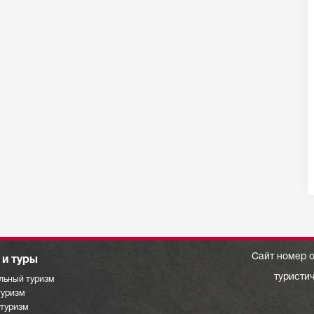
Сайт номер о
и туры
туристи
льный туризм
туризм
отуризм