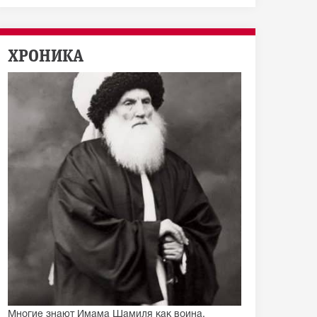
ХРОНИКА
Многие знают Имама Шамиля как воина,