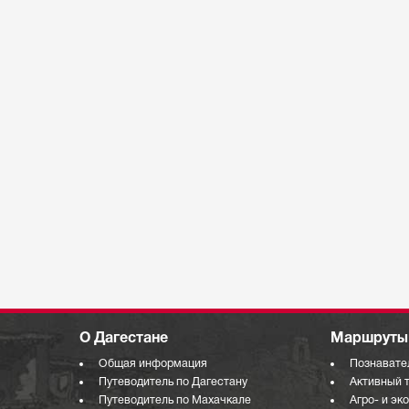
О Дагестане
Маршруты 
Общая информация
Познавате
Путеводитель по Дагестану
Активный 
Путеводитель по Махачкале
Агро- и эк