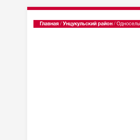
Главная
/
Унцукульский район
/
Односель