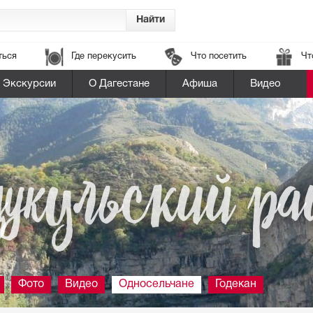
ться
Где перекусить
Что посетить
Чт
Экскурсии
О Дагестане
Афиша
Видео
цукульский ра
Фото
Видео
Односельчане
Годекан