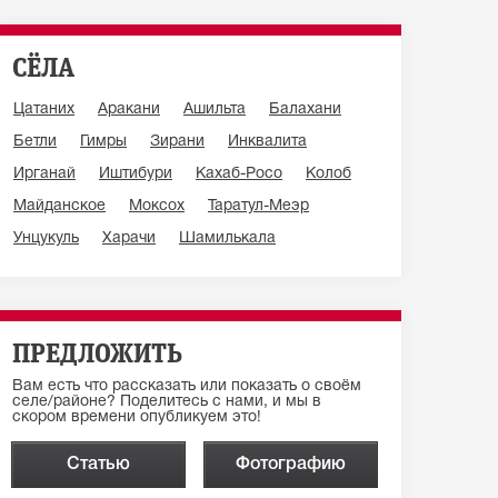
СЁЛА
Цатаних
Аракани
Ашильта
Балахани
Бетли
Гимры
Зирани
Инквалита
Ирганай
Иштибури
Кахаб-Росо
Колоб
Майданское
Моксох
Таратул-Меэр
Унцукуль
Харачи
Шамилькала
ПРЕДЛОЖИТЬ
Вам есть что рассказать или показать о своём
селе/районе? Поделитесь с нами, и мы в
скором времени опубликуем это!
Статью
Фотографию