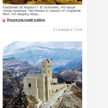
Сказание об Ахульго I. В селениях, что выше
гнезд орлиных, Частенько я слыхал от стариков:
Мол, тот аварец лишь...
Унцукульский район
21 января в 13:58