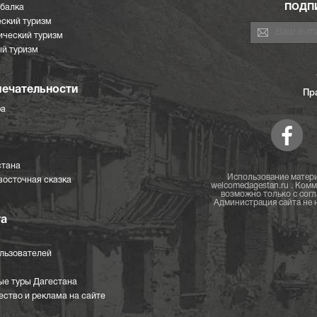
ПОДП
ыбалка
ский туризм
ический туризм
й туризм
ечательности
Пр
ра
стана
Использование матери
восточная сказка
welcomedagestan.ru . Ком
возможно только с согл
Администрация сайта не н
та
ользователей
ые туры Дагестана
ство и реклама на сайте