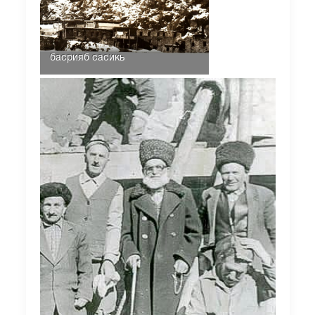
басрияб сасикь