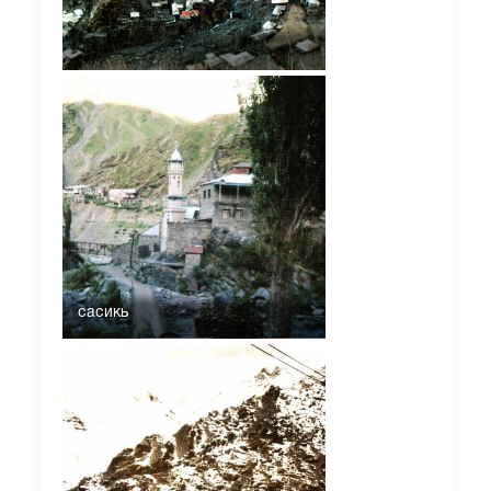
сасикь