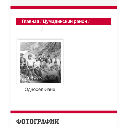
Главная
/
Цумадинский район
/
Саситли
/
Альбомы
6 фото
Односельчане
ФОТОГРАФИИ