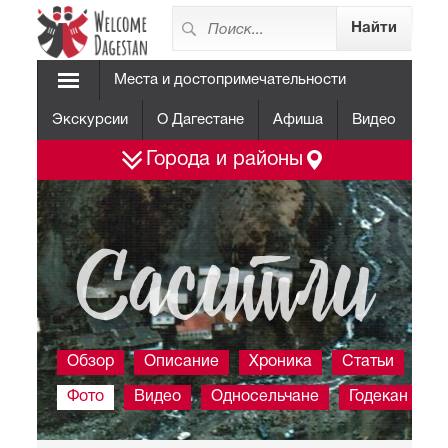
Места и достопримечательности
Экскурсии
О Дагестане
Афиша
Видео
Города и районы
Саситли
Обзор
Описание
Хроника
Статьи
Фото
Видео
Односельчане
Годекан