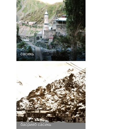
сасикь
басрияб сасикь