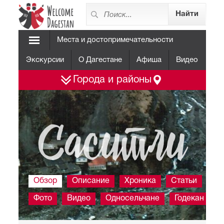
Места и достопримечательности
Экскурсии
О Дагестане
Афиша
Видео
Города и районы
Саситли
Обзор
Описание
Хроника
Статьи
Фото
Видео
Односельчане
Годекан