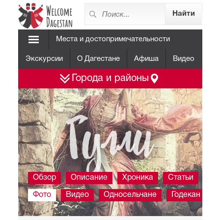
Места и достопримечательности
Экскурсии
О Дагестане
Афиша
Видео
Города и районы
Гулли
Обзор
Описание
Хроника
Статьи
Фото
Видео
Односельчане
Годекан