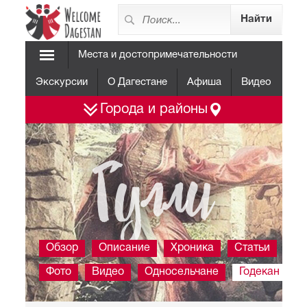
Места и достопримечательности
Экскурсии
О Дагестане
Афиша
Видео
Города и районы
Гулли
Обзор
Описание
Хроника
Статьи
Фото
Видео
Односельчане
Годекан