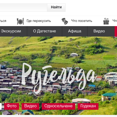
ться
Где перекусить
Что посетить
Чт
Экскурсии
О Дагестане
Афиша
Видео
Ругельда
Фото
Видео
Односельчане
Годекан