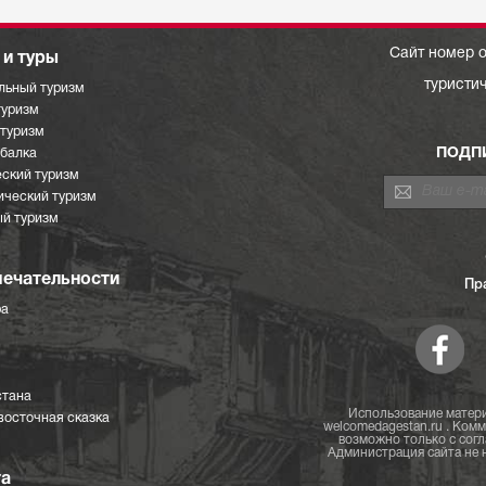
Сайт номер о
и туры
туристи
льный туризм
туризм
отуризм
ПОДП
ыбалка
ский туризм
ический туризм
й туризм
ечательности
Пр
ра
стана
Использование матери
восточная сказка
welcomedagestan.ru . Ком
возможно только с согл
Администрация сайта не н
та