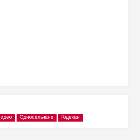
Видео
Односельчане
Годекан