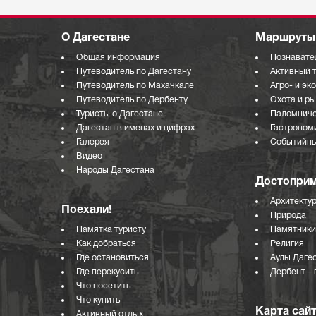
О Дагестане
Маршруты 
Общая информация
Познавате
Путеводитель по Дагестану
Активный 
Путеводитель по Махачкале
Агро- и эк
Путеводитель по Дербенту
Охота и р
Туристы о Дагестане
Паломниче
Дагестан в именах и цифрах
Гастроном
Галерея
Событийны
Видео
Народы Дагестана
Достоприм
Архитекту
Поехали!
Природа
Памятка туристу
Памятники
Как добраться
Религия
Где остановиться
Аулы Даге
Где перекусить
Дербент – 
Что посетить
Что купить
Карта сай
Активный отдых