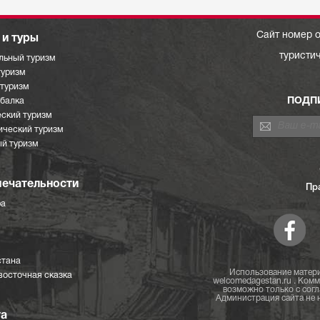
Сайт номер о
и туры
туристи
льный туризм
туризм
отуризм
ПОДП
ыбалка
ский туризм
ический туризм
й туризм
ечательности
Пр
ра
стана
Использование матери
восточная сказка
welcomedagestan.ru . Ком
возможно только с согл
Администрация сайта не н
та