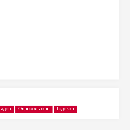
Видео
Односельчане
Годекан