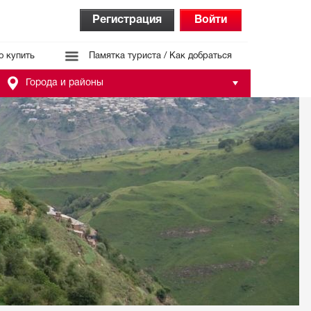
Регистрация
Войти
о купить
Памятка туриста / Как добраться
Города и районы