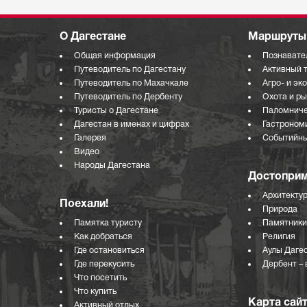
О Дагестане
Маршруты 
Общая информация
Познавате
Путеводитель по Дагестану
Активный 
Путеводитель по Махачкале
Агро- и эк
Путеводитель по Дербенту
Охота и р
Туристы о Дагестане
Паломниче
Дагестан в именах и цифрах
Гастроном
Галерея
Событийны
Видео
Народы Дагестана
Достоприм
Архитекту
Поехали!
Природа
Памятка туристу
Памятники
Как добраться
Религия
Где остановиться
Аулы Даге
Где перекусить
Дербент – 
Что посетить
Что купить
Карта сай
Активный отдых