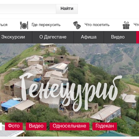
ться
Где перекусить
Что посетить
Чт
Экскурсии
О Дагестане
Афиша
Видео
Генецуриб
Фото
Видео
Односельчане
Годекан