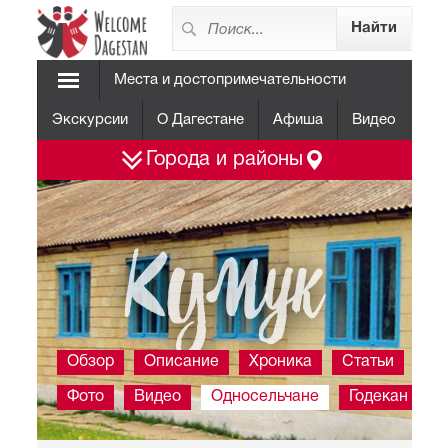
Места и достопримечательности
Экскурсии
О Дагестане
Афиша
Видео
Города и районы
Кумук
Обзор
Описание
Хроника
Статьи
Фото
Видео
Односельчане
Годекан