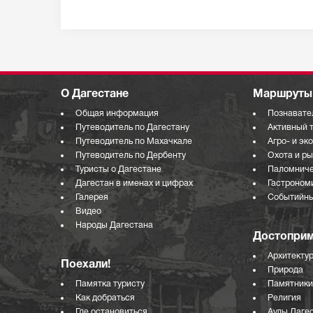
О Дагестане
Маршруты 
Общая информация
Познавате
Путеводитель по Дагестану
Активный 
Путеводитель по Махачкале
Агро- и эк
Путеводитель по Дербенту
Охота и р
Туристы о Дагестане
Паломниче
Дагестан в именах и цифрах
Гастроном
Галерея
Событийны
Видео
Народы Дагестана
Достоприм
Архитекту
Поехали!
Природа
Памятка туристу
Памятники
Как добраться
Религия
Где остановиться
Аулы Даге