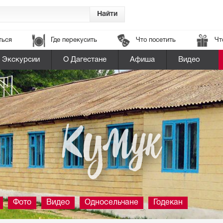
ться
Где перекусить
Что посетить
Чт
Экскурсии
О Дагестане
Афиша
Видео
Кумук
Фото
Видео
Односельчане
Годекан