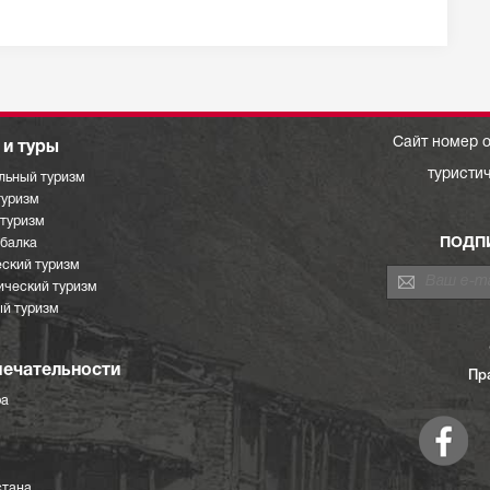
Сайт номер о
и туры
туристи
льный туризм
туризм
отуризм
ПОДП
ыбалка
ский туризм
ический туризм
й туризм
ечательности
Пр
ра
стана