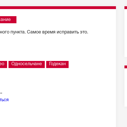
сание
ого пункта. Самое время исправить это.
ео
Односельчане
Годекан
.
ться