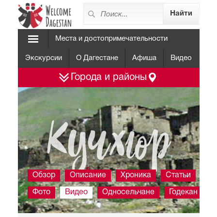
Места и достопримечательности
Экскурсии
О Дагестане
Афиша
Видео
Города и районы
Кучхюр
Обзор
Описание
Хроника
Статьи
Фото
Видео
Односельчане
Годекан