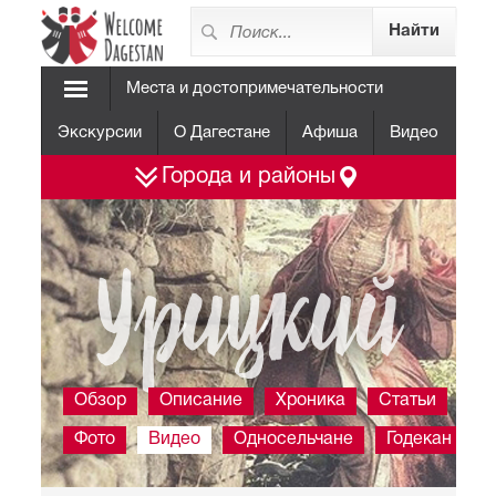
Места и достопримечательности
Экскурсии
О Дагестане
Афиша
Видео
Города и районы
Урицкий
Обзор
Описание
Хроника
Статьи
Фото
Видео
Односельчане
Годекан