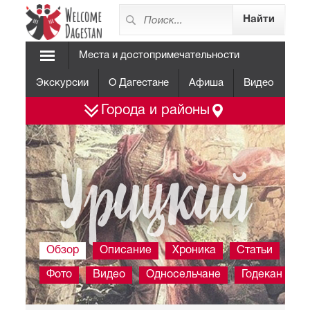
Места и достопримечательности
Экскурсии
О Дагестане
Афиша
Видео
Города и районы
Урицкий
Обзор
Описание
Хроника
Статьи
Фото
Видео
Односельчане
Годекан