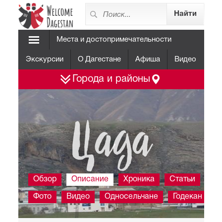
Места и достопримечательности
Экскурсии
О Дагестане
Афиша
Видео
Города и районы
Цада
Обзор
Описание
Хроника
Статьи
Фото
Видео
Односельчане
Годекан