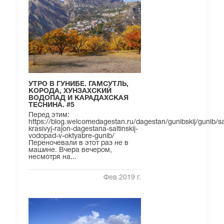
УТРО В ГУНИБЕ. ГАМСУТЛЬ,
КОРОДА, ХУНЗАХСКИЙ
ВОДОПАД И КАРАДАХСКАЯ
ТЕСНИНА. #5
Перед этим:
https://blog.welcomedagestan.ru/dagestan/gunibskij/gunib/s
krasivyj-rajon-dagestana-saltinskij-
vodopad-v-oktyabre-gunib/
Переночевали в этот раз не в
машине. Вчера вечером,
несмотря на...
Фев 2019 г.