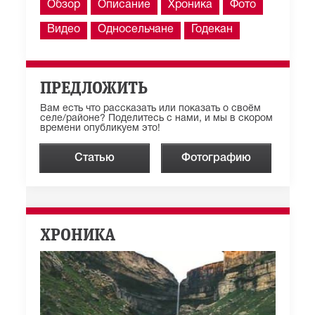
Обзор
Описание
Хроника
Фото
Видео
Односельчане
Годекан
ПРЕДЛОЖИТЬ
Вам есть что рассказать или показать о своём
селе/районе? Поделитесь с нами, и мы в скором
времени опубликуем это!
Статью
Фотографию
ХРОНИКА