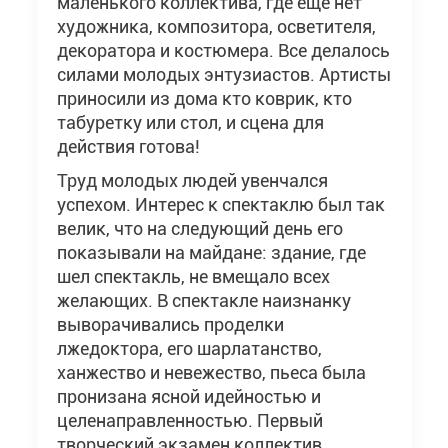
маленького коллектива, где еще нет
художника, композитора, осветителя,
декоратора и костюмера. Все делалось
силами молодых энтузиастов. Артисты
приносили из дома кто коврик, кто
табуретку или стол, и сцена для
действия готова!
Труд молодых людей увенчался
успехом. Интерес к спектаклю был так
велик, что на следующий день его
показывали на майдане: здание, где
шел спектакль, не вмещало всех
желающих. В спектакле наизнанку
выворачивались проделки
лжедоктора, его шарлатанство,
ханжество и невежество, пьеса была
пронизана ясной идейностью и
целенаправленностью. Первый
творческий экзамен коллектив