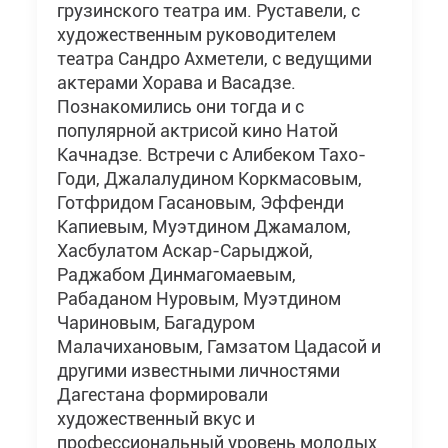
грузинского театра им. Руставели, с
художественным руководителем
театра Сандро Ахметели, с ведущими
актерами Хорава и Васадзе.
Познакомились они тогда и с
популярной актрисой кино Натой
Качнадзе. Встречи с Алибеком Тахо-
Годи, Джалалудином Коркмасовым,
Готфридом Гасановым, Эффенди
Капиевым, Муэтдином Джамалом,
Хасбулатом Аскар-Сарыджой,
Раджабом Динмагомаевым,
Рабаданом Нуровым, Муэтдином
Чариновым, Багадуром
Малачихановым, Гамзатом Цадасой и
другими известными личностями
Дагестана формировали
художественный вкус и
профессиональный уровень молодых