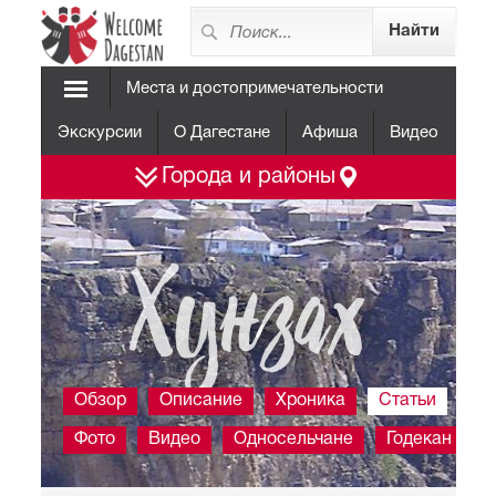
Места и достопримечательности
Экскурсии
О Дагестане
Афиша
Видео
Города и районы
Хунзах
Обзор
Описание
Хроника
Статьи
Фото
Видео
Односельчане
Годекан