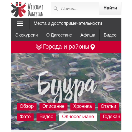
Места и достопримечательности
Экскурсии
О Дагестане
Афиша
Видео
Города и районы
Буцра
Обзор
Описание
Хроника
Статьи
Фото
Видео
Односельчане
Годекан