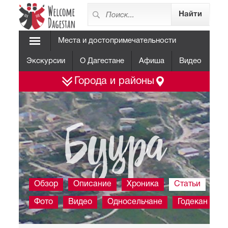
Места и достопримечательности
Экскурсии
О Дагестане
Афиша
Видео
Города и районы
Буцра
Обзор
Описание
Хроника
Статьи
Фото
Видео
Односельчане
Годекан