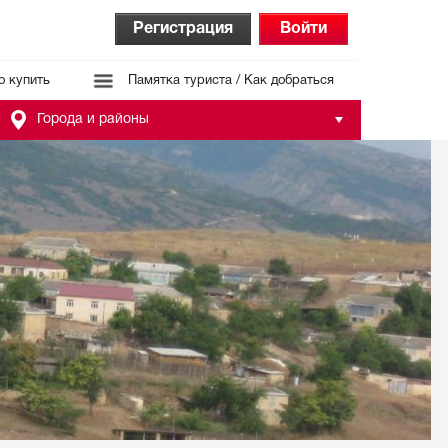
Регистрация
Войти
о купить
Памятка туриста / Как добраться
Города и районы