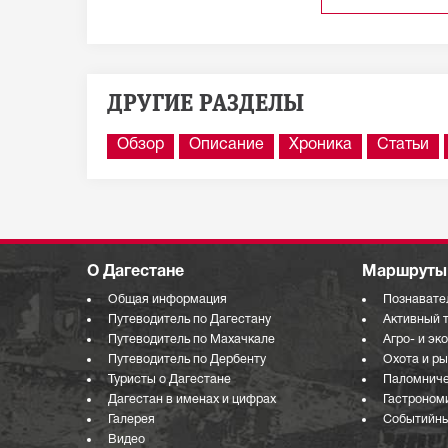
ДРУГИЕ РАЗДЕЛЫ
Обзор
Описание
Хроника
Статьи
О Дагестане
Маршруты 
Общая информация
Познавате
Путеводитель по Дагестану
Активный 
Путеводитель по Махачкале
Агро- и эк
Путеводитель по Дербенту
Охота и р
Туристы о Дагестане
Паломниче
Дагестан в именах и цифрах
Гастроном
Галерея
Событийны
Видео