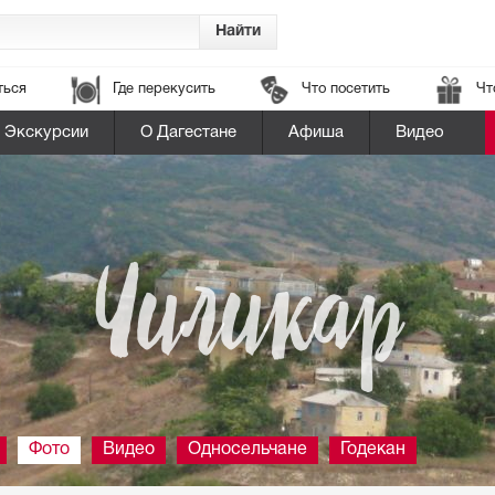
ться
Где перекусить
Что посетить
Чт
Экскурсии
О Дагестане
Афиша
Видео
Чиликар
Фото
Видео
Односельчане
Годекан