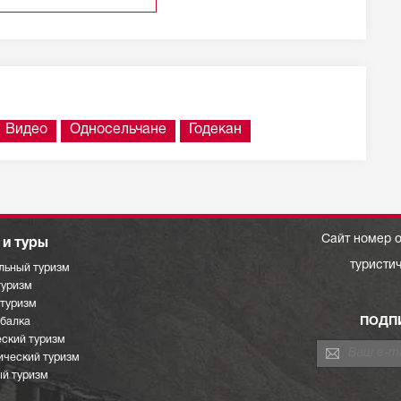
Видео
Односельчане
Годекан
Сайт номер о
и туры
туристи
льный туризм
туризм
отуризм
ПОДП
ыбалка
ский туризм
ический туризм
й туризм