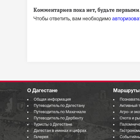
Комментариев пока нет, будьте первыми.
Чтобы ответить, вам необходимо
авторизова
О Дагестане
Маршруты 
Общая информация
Познавате
Путеводитель по Дагестану
Активный 
Путеводитель по Махачкале
Агро- и эк
Путеводитель по Дербенту
Охота и р
Туристы о Дагестане
Паломниче
Дагестан в именах и цифрах
Гастроном
Галерея
Событийны