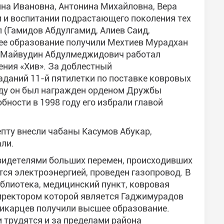
ина Ивановна, Антонина Михайловна, Вера
и и воспитании подрастающего поколения тех
л (Гамидов Абдулгамид, Алиев Саид,
шее образование получили Мехтиев Мурадхан
ы Майвудин Абдулмеджидович работал
ния «Хив». За доблестный
аданий 11-й пятилетки по поставке ковровых
оду он был награжден орденом Дружбы
бности в 1998 году его избрали главой
пту внесли чабаны Касумов Абукар,
ли.
свидетелями больших перемен, происходивших
тся электроэнергией, проведен газопровод. В
блиотека, медицинский пункт, ковровая
иректором которой является Гаджимурадов
икарцев получили высшее образование.
и трудятся и за пределами района