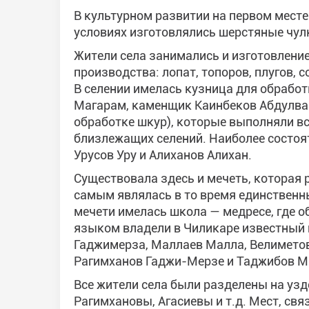
В культурном развитии на первом месте
условиях изготовлялись шерстяные чулки
Жители села занимались и изготовлени
производства: лопат, топоров, плугов, с
В селении имелась кузница для обрабо
Магарам, каменщик Каинбеков Абдулваг
обработке шкур), которые выполняли вс
близлежащих селений. Наиболее состоя
Урусов Уру и Алиханов Алихан.
Существовала здесь и мечеть, которая 
самым являлась в то время единственн
мечети имелась школа — медресе, где о
языком владели в Чиликаре известный 
Гаджимерза, Маллаев Малла, Велимето
Рагимханов Гаджи-Мерзе и Таджибов М
Все жители села были разделены на уз
Рагимхановы, Агасиевы и т.д. Мест, свя