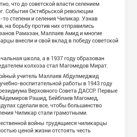
тно, что до советской власти селением
ег. События Октябрьской революции
-то степени и селения Чиликар. Узнав
в, на борьбу против них отправились
занов Рамазан, Маллаев Амид и многие
карцы внесли и свой вклад в победу советской
чальная школа, а в 1937 году образован
едателем колхоза стал Магомедов Мират.
ойный учитель Маллаев Абдулмеджид
учебно-воспитательной работы в 1943 году
резидиума Верховного Совета ДАССР. Первые
Айдемиров Рашид, Бейблаев Магомед,
дулах сделали все, чтобы большинство
еления Чиликар стали грамотными.
чественной войны трудящиеся чиликарцы
ностью ценой жизни отстоять честь