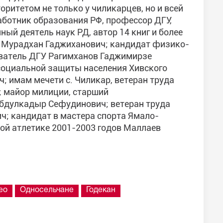
оритетом не только у чиликарцев, но и всей
ботник образования РФ, профессор ДГУ,
ый деятель наук РД, автор 14 книг и более
в Мурадхан Гаджиханович; кандидат физико-
аватель ДГУ Рагимханов Гаджимирзе
социальной защиты населения Хивского
 имам мечети с. Чиликар, ветеран труда
; майор милиции, старший
бдулкадыр Сефудинович; ветеран труда
; кандидат в мастера спорта Ямало-
лой атлетике 2001-2003 годов Маллаев
ео
Односельчане
Годекан