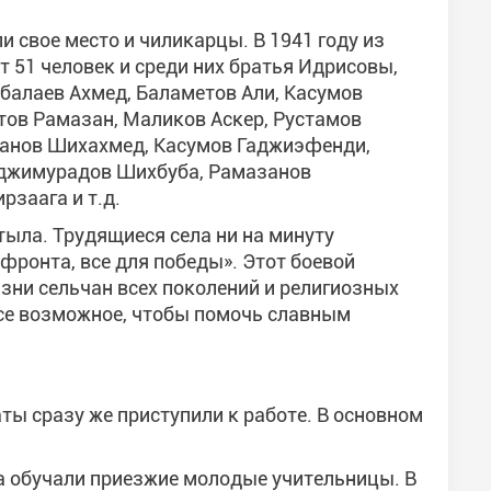
и свое место и чиликарцы. В 1941 году из
 51 человек и среди них братья Идрисовы,
балаев Ахмед, Баламетов Али, Касумов
ов Рамазан, Маликов Аскер, Рустамов
анов Шихахмед, Касумов Гаджиэфенди,
Гаджимурадов Шихбуба, Рамазанов
заага и т.д.
тыла. Трудящиеся села ни на минуту
 фронта, все для победы». Этот боевой
зни сельчан всех поколений и религиозных
се возможное, чтобы помочь славным
ы сразу же приступили к работе. В основном
ла обучали приезжие молодые учительницы. В