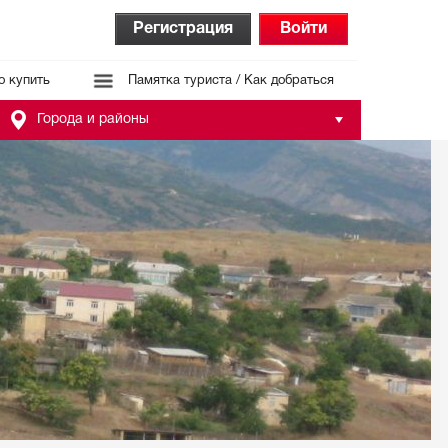
Регистрация
Войти
о купить
Памятка туриста / Как добраться
Города и районы