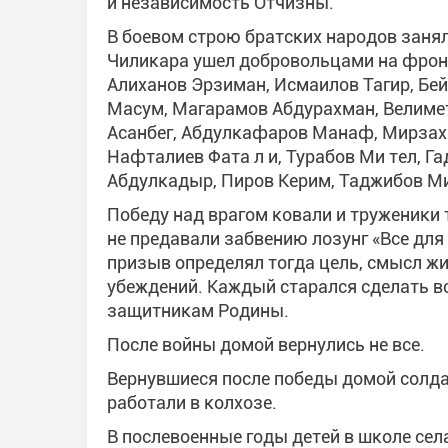
и независимость Отчизны.
В боевом строю братских народов занял
Чиликара ушел добровольцами на фронт
Алиханов Эрзиман, Исмаилов Тагир, Бей
Масум, Магарамов Абдурахман, Велимет
Асанбег, Абдулкафаров Манаф, Мирзах
Нафталиев Фата л и, Турабов Ми тел, 
Абдулкадыр, Пиров Керим, Таджибов Мир
Победу над врагом ковали и труженики 
не предавали забвению лозунг «Все для
призыв определял тогда цель, смысл жи
убеждений. Каждый старался сделать в
защитникам Родины.
После войны домой вернулись не все.
Вернувшиеся после победы домой солдат
работали в колхозе.
В послевоенные годы детей в школе се