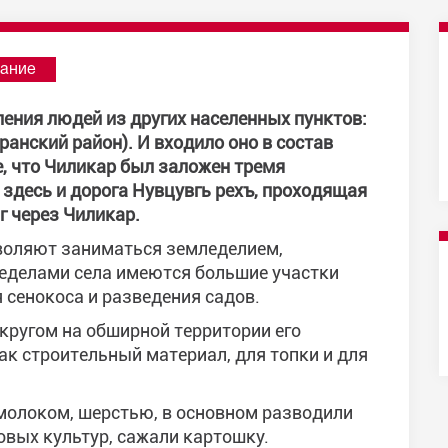
ание
ления людей из других населенных пунктов:
анский район). И входило оно в состав
, что Чиликар был заложен тремя
здесь и дорога Нувцувгь рехъ, проходящая
г через Чиликар.
воляют заниматься земледелием,
еделами села имеются большие участки
 сенокоса и разведения садов.
кругом на обширной территории его
ак строительный материал, для топки и для
 молоком, шерстью, в основном разводили
овых культур, сажали картошку.