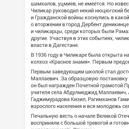
шамхалов, уцмиев, не имеется. Но извес
Чиликар руководил некий нюцюгский б
и Гражданской войны коснулись в какой
о вторжении в город Дербент деникинце
и чиликарцы, среди которых были Рама
другие. Участвуя в этих событиях, чили
власти в Дагестане.
В 1936 году в Чиликаре была открыта на
колхоз «Красное знамя». Первым предс
Первым заведующим школой стал дост
Маллаевич. За образцовую постановку 
он был награжден Почетной грамотой П
учителя села Абдулмеджид Маллаевич, 
Гаджимурадова Кизил, Рагимханов Гами
взрослого населения и вся молодежь с
Печальную весть о начале Великой Оте
восприняли с большой тревогой и готов