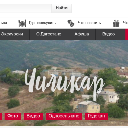
ться
Где перекусить
Что посетить
Чт
Экскурсии
О Дагестане
Афиша
Видео
Чиликар
Фото
Видео
Односельчане
Годекан