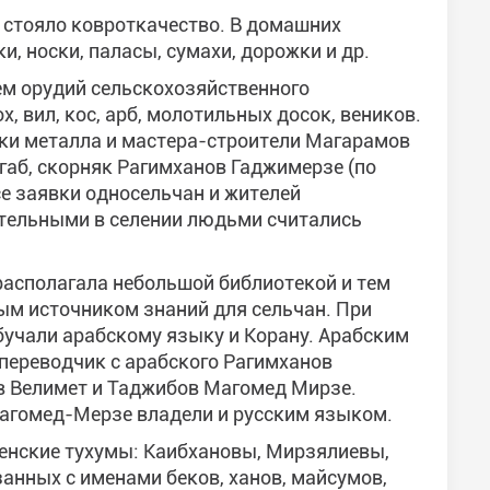
 стояло ковроткачество. В домашних
, носки, паласы, сумахи, дорожки и др.
ем орудий сельскохозяйственного
ох, вил, кос, арб, молотильных досок, веников.
тки металла и мастера-строители Магарамов
аб, скорняк Рагимханов Гаджимерзе (по
е заявки односельчан и жителей
тельными в селении людьми считались
располагала небольшой библиотекой и тем
ым источником знаний для сельчан. При
бучали арабскому языку и Корану. Арабским
переводчик с арабского Рагимханов
в Велимет и Таджибов Магомед Мирзе.
агомед-Мерзе владели и русским языком.
денские тухумы: Каибхановы, Мирзялиевы,
занных с именами беков, ханов, майсумов,