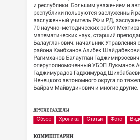
и республики. Большим уважением и авт
республики пользуются заслуженный ра
заслуженный учитель РФ и РД, заслуженн
70 научно-методических работ Мехтие
математических наук, старший препод
Балаугланович; начальник Управления 
района Каибханов Алибек Шайдабекович;
Рагимханов Балауглан Гаджимирзоевич
оперуполномоченный УБЭП Лукманов А
Гаджимурадов Гаджимурад Шихбабаевич
Ненецкого автономного округа по тяже
Байрам Майвудинович и многие другие.
ДРУГИЕ РАЗДЕЛЫ
Обзор
Хроника
Статьи
Фото
Вид
КОММЕНТАРИИ