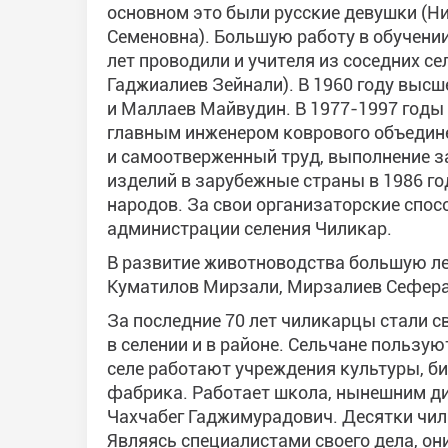
основном это были русские девушки (Н
Семеновна). Большую работу в обучени
лет проводили и учителя из соседних се
Гаджиалиев Зейнали). В 1960 году выс
и Маллаев Майвудин. В 1977-1997 год
главным инженером коврового объедине
и самоотверженный труд, выполнение з
изделий в зарубежные страны в 1986 г
народов. За свои организаторские спосо
администрации селения Чиликар.
В развитие животноводства большую ле
Куматилов Мирзали, Мирзалиев Сефера
За последние 70 лет чиликарцы стали 
в селении и в районе. Сельчане пользую
селе работают учреждения культуры, би
фабрика. Работает школа, нынешним д
Чахчабег Гаджимурадович. Десятки чил
Являясь специалистами своего дела, он