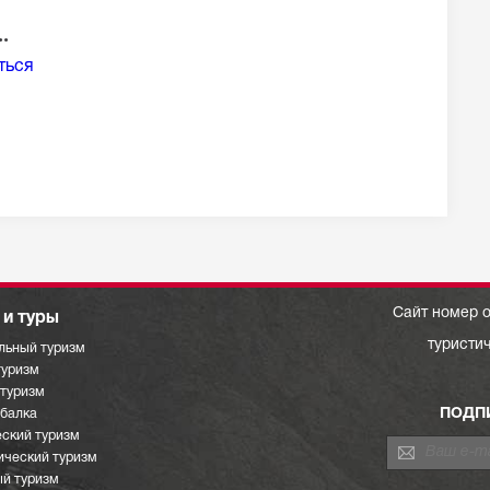
.
ться
Сайт номер о
и туры
туристи
льный туризм
туризм
отуризм
ПОДП
ыбалка
ский туризм
ический туризм
й туризм