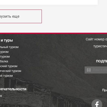
рузить еще
Сайт номер о
и туры
туристи
льный туризм
туризм
отуризм
ПОДП
ыбалка
ский туризм
ический туризм
й туризм
ечательности
Пр
ра