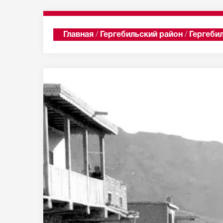
Главная
/
Гергебильский район
/
Гергеби