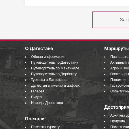
Заг
О Дагестане
Маршруты 
Общая информация
Познавате
Путеводитель по Дагестану
Активный 
Путеводитель по Махачкале
Агро- и эк
Путеводитель по Дербенту
Охота и р
Туристы о Дагестане
Паломниче
Дагестан в именах и цифрах
Гастроном
Галерея
Событийны
Видео
Народы Дагестана
Достоприм
Архитекту
Поехали!
Природа
Памятка туристу
Памятники