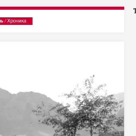
ль
/
Хроника