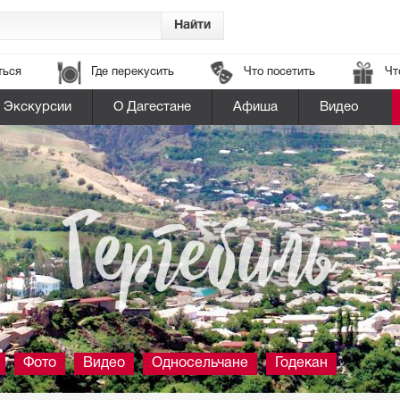
ться
Где перекусить
Что посетить
Чт
Экскурсии
О Дагестане
Афиша
Видео
Гергебиль
Фото
Видео
Односельчане
Годекан