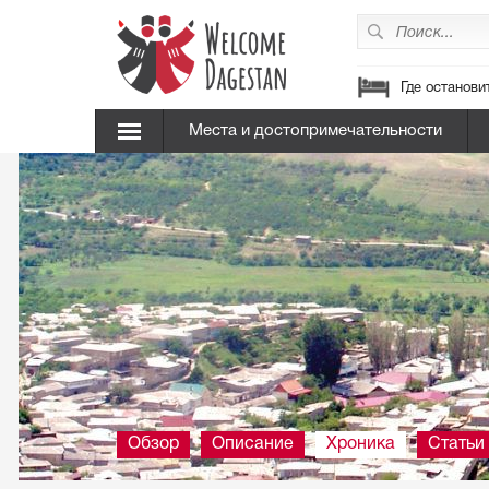
Где останови
Места и достопримечательности
Обзор
Описание
Хроника
Статьи