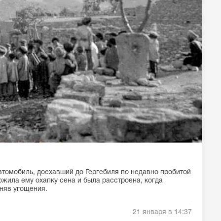
втомобиль, доехавший до Гергебиля по недавно пробитой
ожила ему охапку сена и была расстроена, когда
няв угощения.
21 января в 14:37