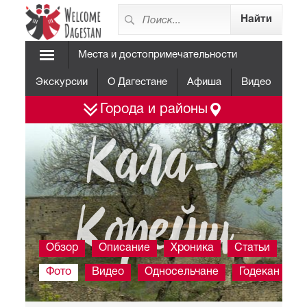
Места и достопримечательности
Экскурсии
О Дагестане
Афиша
Видео
Города и районы
Кала-
Корейш
Обзор
Описание
Хроника
Статьи
Фото
Видео
Односельчане
Годекан