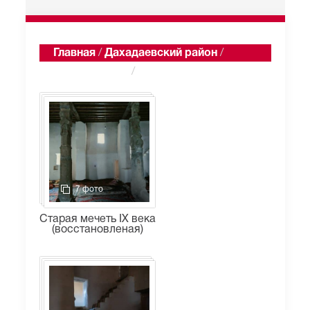
Главная
/
Дахадаевский район
/
Кала-Корейш
/
Альбомы
7 фото
Старая мечеть IX века
(восстановленая)