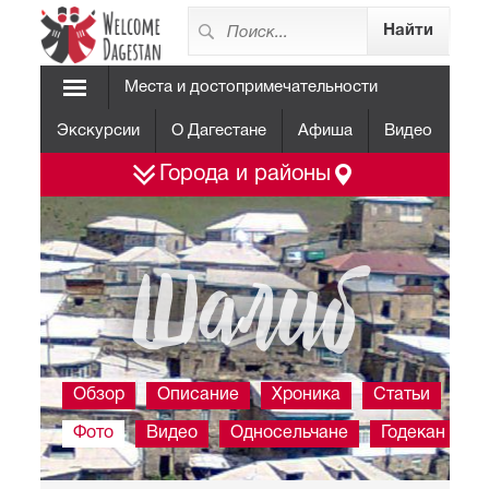
Места и достопримечательности
Экскурсии
О Дагестане
Афиша
Видео
Города и районы
Шалиб
Обзор
Описание
Хроника
Статьи
Фото
Видео
Односельчане
Годекан