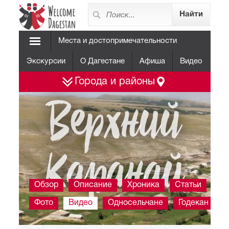
Места и достопримечательности
Экскурсии
О Дагестане
Афиша
Видео
Города и районы
Верхний
Каранай
Обзор
Описание
Хроника
Статьи
Фото
Видео
Односельчане
Годекан