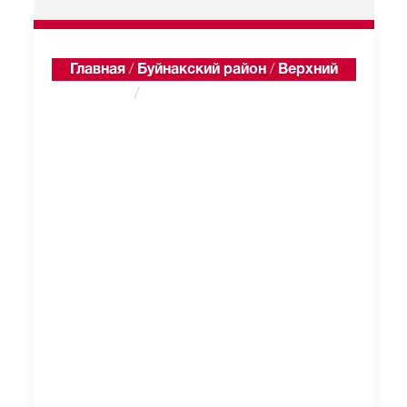
Главная
/
Буйнакский район
/
Верхний
Каранай
/
Односельчане