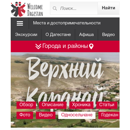
Места и достопримечательности
Экскурсии
О Дагестане
Афиша
Видео
Города и районы
Верхний
Каранай
Обзор
Описание
Хроника
Статьи
Фото
Видео
Односельчане
Годекан