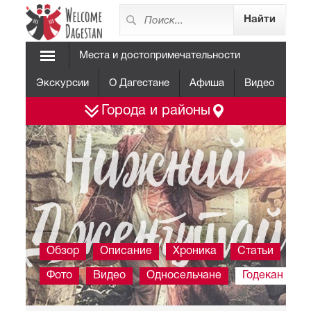
Места и достопримечательности
Экскурсии
О Дагестане
Афиша
Видео
Города и районы
Нижний
Дженгутай
Обзор
Описание
Хроника
Статьи
Фото
Видео
Односельчане
Годекан