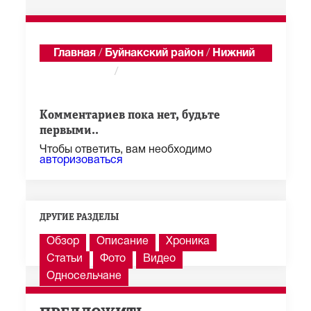
Главная
/
Буйнакский район
/
Нижний
Дженгутай
/
Годекан
Показать последние 100 из 1 285 сообщений
Комментариев пока нет, будьте
первыми..
Чтобы ответить, вам необходимо
авторизоваться
ДРУГИЕ РАЗДЕЛЫ
Обзор
Описание
Хроника
Статьи
Фото
Видео
Односельчане