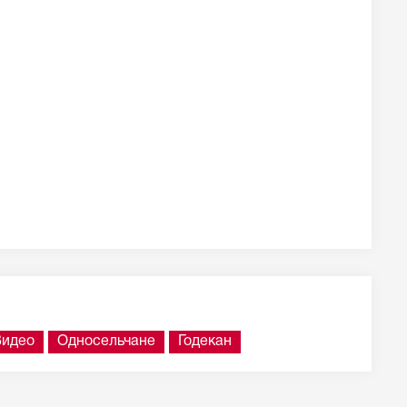
Видео
Односельчане
Годекан