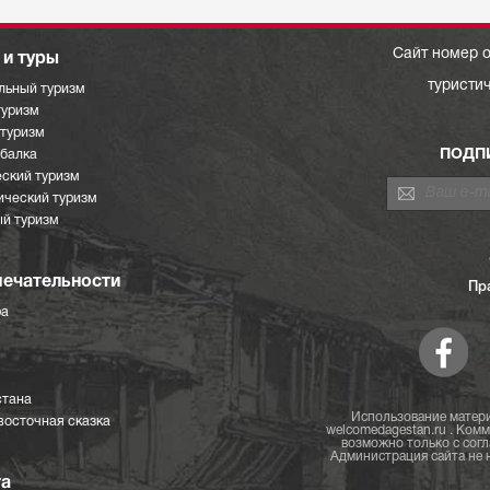
Сайт номер о
и туры
туристи
льный туризм
туризм
отуризм
ПОДП
ыбалка
ский туризм
ический туризм
й туризм
ечательности
Пр
ра
стана
Использование матери
восточная сказка
welcomedagestan.ru . Ком
возможно только с согл
Администрация сайта не н
та