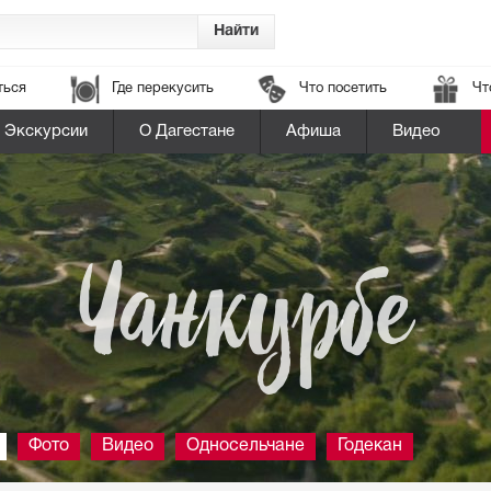
ться
Где перекусить
Что посетить
Чт
Экскурсии
О Дагестане
Афиша
Видео
Чанкурбе
Фото
Видео
Односельчане
Годекан