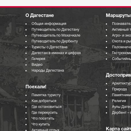
О Дагестане
Маршруты 
Общая информация
Познавате
Путеводитель по Дагестану
Активный 
Путеводитель по Махачкале
Агро- и эк
Путеводитель по Дербенту
Охота и р
Туристы о Дагестане
Паломниче
Дагестан в именах и цифрах
Гастроном
Галерея
Событийны
Видео
Народы Дагестана
Достоприм
Архитекту
Поехали!
Природа
Памятка туристу
Памятники
Как добраться
Религия
Где остановиться
Аулы Даге
Где перекусить
Дербент – 
Что посетить
Что купить
Карта сай
Активный отдых