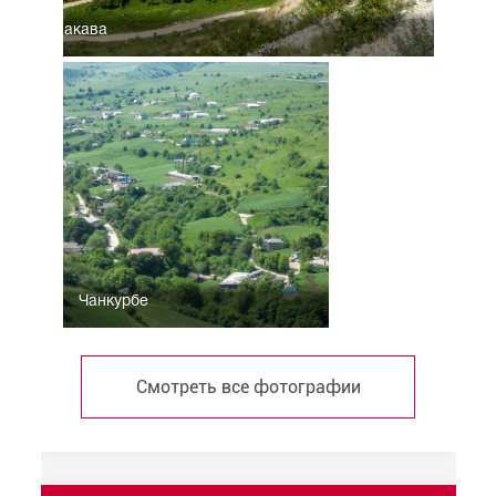
р из ванакава
Чанкурбе
Смотреть все фотографии