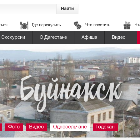
ться
Где перекусить
Что посетить
Чт
Экскурсии
О Дагестане
Афиша
Видео
Буйнакск
Фото
Видео
Односельчане
Годекан