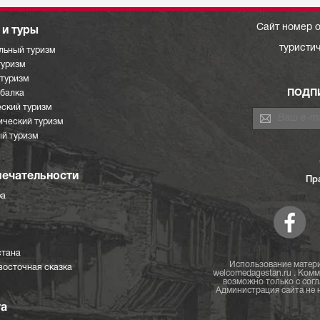
Сайт номер о
и туры
туристи
льный туризм
туризм
отуризм
ПОДП
ыбалка
ский туризм
ический туризм
й туризм
ечательности
Пр
ра
стана
Использование матери
восточная сказка
welcomedagestan.ru . Ком
возможно только с согл
Администрация сайта не н
та