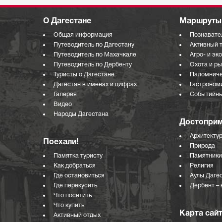
О Дагестане
Маршруты 
Общая информация
Познавате
Путеводитель по Дагестану
Активный 
Путеводитель по Махачкале
Агро- и эк
Путеводитель по Дербенту
Охота и р
Туристы о Дагестане
Паломниче
Дагестан в именах и цифрах
Гастроном
Галерея
Событийны
Видео
Народы Дагестана
Достоприм
Архитекту
Поехали!
Природа
Памятка туристу
Памятники
Как добраться
Религия
Где остановиться
Аулы Даге
Где перекусить
Дербент – 
Что посетить
Что купить
Карта сай
Активный отдых