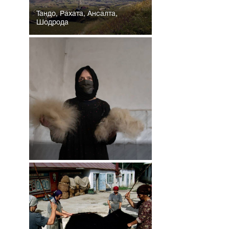
Тандо, Рахата, Ансалта,
Шодрода