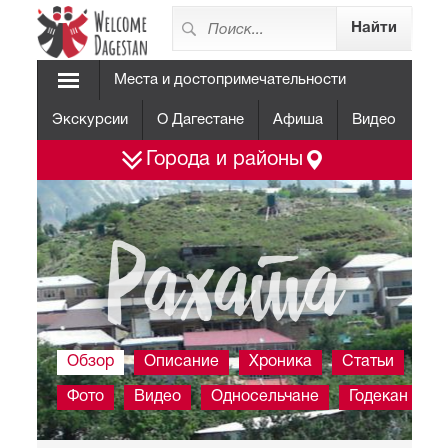
Места и достопримечательности
Экскурсии
О Дагестане
Афиша
Видео
Города и районы
Рахата
Обзор
Описание
Хроника
Статьи
Фото
Видео
Односельчане
Годекан