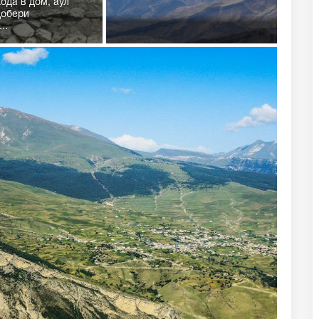
хода в дом, аул
добери
..