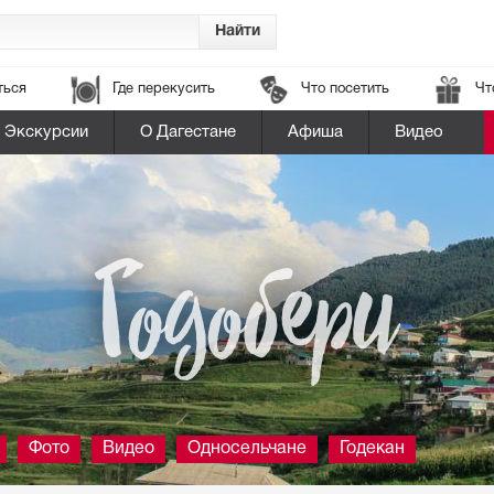
ться
Где перекусить
Что посетить
Чт
Экскурсии
О Дагестане
Афиша
Видео
Годобери
Фото
Видео
Односельчане
Годекан