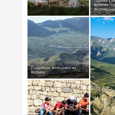
Горянка у в
Верхнее Го
(Ботлихский.
Гъодобери. Фото снято из
Ботлиха