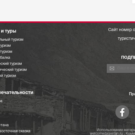
Сайт номер о
и туры
туристи
льный туризм
туризм
отуризм
ПОДП
ыбалка
ский туризм
ический туризм
й туризм
ечательности
Пр
ра
стана
Использование матери
восточная сказка
welcomedagestan.ru . Ком