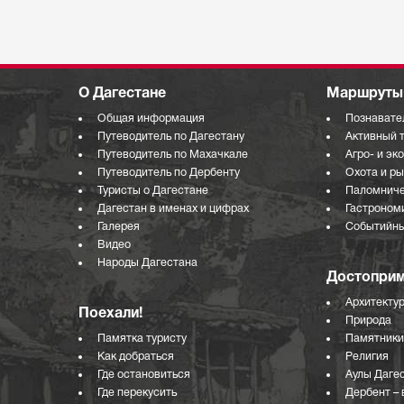
О Дагестане
Маршруты 
Общая информация
Познавате
Путеводитель по Дагестану
Активный 
Путеводитель по Махачкале
Агро- и эк
Путеводитель по Дербенту
Охота и р
Туристы о Дагестане
Паломниче
Дагестан в именах и цифрах
Гастроном
Галерея
Событийны
Видео
Народы Дагестана
Достоприм
Архитекту
Поехали!
Природа
Памятка туристу
Памятники
Как добраться
Религия
Где остановиться
Аулы Даге
Где перекусить
Дербент – 