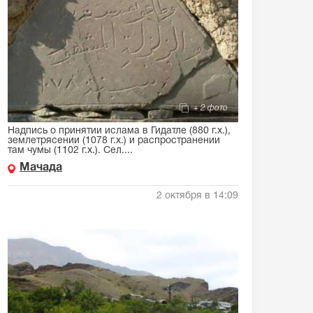
+ 2 фото
Надпись о принятии ислама в Гидатле (880 г.х.),
землетрясении (1078 г.х.) и распространении
там чумы (1102 г.х.). Сел....
Мачада
2 октября в 14:09