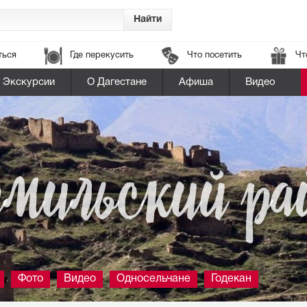
ться
Где перекусить
Что посетить
Чт
Экскурсии
О Дагестане
Афиша
Видео
мильский ра
Фото
Видео
Односельчане
Годекан