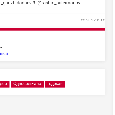
_gadzhidadaev 3. @rashid_suleimanov
22 Янв 2019 г.
.
ться
део
Односельчане
Годекан