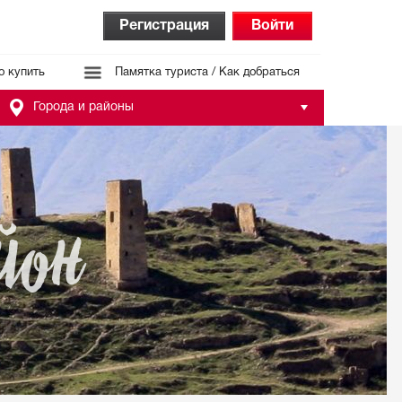
Регистрация
Войти
о купить
Памятка туриста / Как добраться
Города и районы
йон