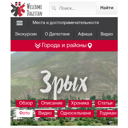
Места и достопримечательности
Экскурсии
О Дагестане
Афиша
Видео
Города и районы
Зрых
Обзор
Описание
Хроника
Статьи
Фото
Видео
Односельчане
Годекан