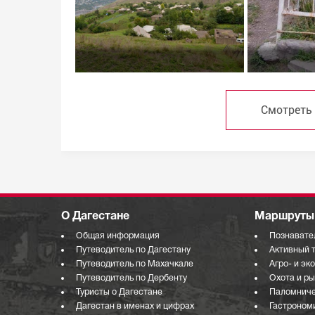
Смотреть
О Дагестане
Маршруты 
Общая информация
Познавате
Путеводитель по Дагестану
Активный 
Путеводитель по Махачкале
Агро- и эк
Путеводитель по Дербенту
Охота и р
Туристы о Дагестане
Паломниче
Дагестан в именах и цифрах
Гастроном