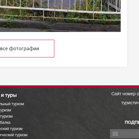
 все фотографии
Сайт номер о
и туры
туристи
льный туризм
туризм
отуризм
ПОДП
ыбалка
ский туризм
ический туризм