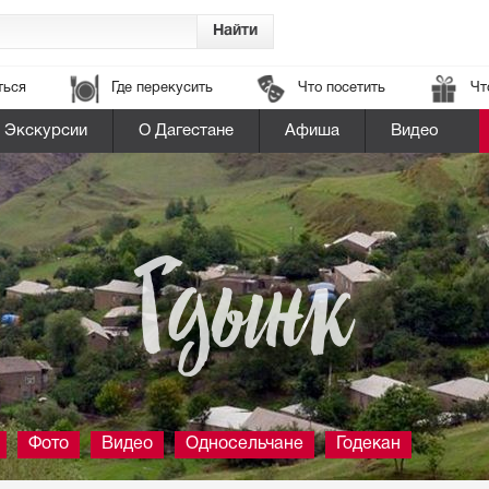
ться
Где перекусить
Что посетить
Чт
Экскурсии
О Дагестане
Афиша
Видео
Гдынк
Фото
Видео
Односельчане
Годекан