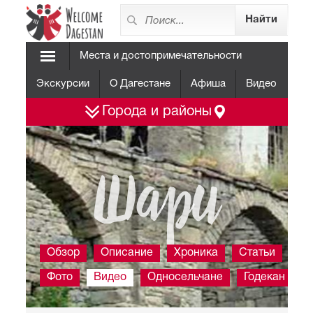
Места и достопримечательности
Экскурсии
О Дагестане
Афиша
Видео
Города и районы
Шари
Обзор
Описание
Хроника
Статьи
Фото
Видео
Односельчане
Годекан