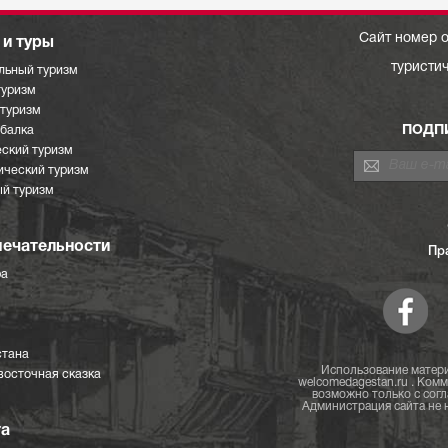
Сайт номер о
и туры
туристи
льный туризм
туризм
отуризм
ПОДП
ыбалка
ский туризм
ический туризм
й туризм
ечательности
Пр
ра
стана
Использование матери
восточная сказка
welcomedagestan.ru . Ком
возможно только с согл
Администрация сайта не н
та