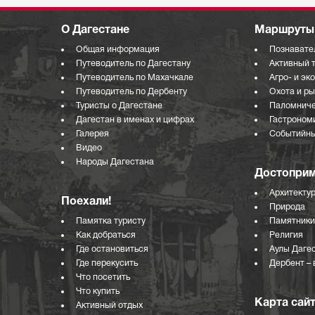
О Дагестане
Маршруты 
Общая информация
Познавате
Путеводитель по Дагестану
Активный 
Путеводитель по Махачкале
Агро- и эк
Путеводитель по Дербенту
Охота и р
Туристы о Дагестане
Паломниче
Дагестан в именах и цифрах
Гастроном
Галерея
Событийны
Видео
Народы Дагестана
Достоприм
Архитекту
Поехали!
Природа
Памятка туристу
Памятники
Как добраться
Религия
Где остановиться
Аулы Даге
Где перекусить
Дербент – 
Что посетить
Что купить
Карта сай
Активный отдых