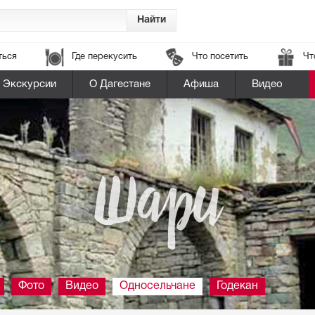
ться
Где перекусить
Что посетить
Чт
Экскурсии
О Дагестане
Афиша
Видео
Шари
Фото
Видео
Односельчане
Годекан